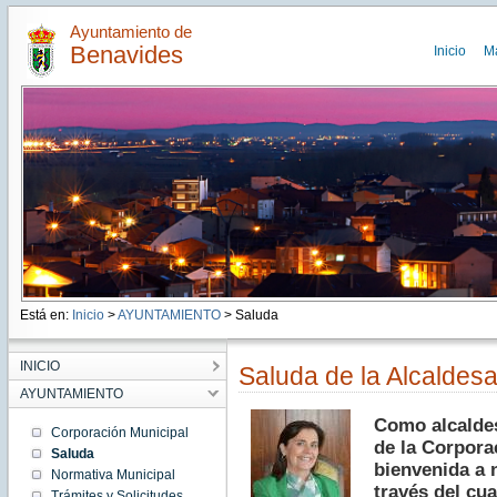
Ayuntamiento de
Benavides
Inicio
M
Está en:
Inicio
>
AYUNTAMIENTO
> Saluda
INICIO
Saluda de la Alcaldes
AYUNTAMIENTO
Como
alcalde
Corporación Municipal
de la
Corpora
Saluda
bienvenida
a
Normativa Municipal
través
del
cua
Trámites y Solicitudes