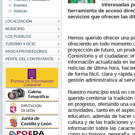
interesadas p
Eventos
herramienta
de
acceso
dire
Noticias
servicios
que
ofrecen
las
di
LOCALIZACIÓN
MUNICIPIO
LOS PUEBLOS
Hemos
querido
ofrecer
una
p
ofreciendo
en
todo
momento
TURISMO Y OCIO
proyección
de
futuro
, un
prod
PAGO A PROVEEDORES
Consistorio
y el
ciudadano
; e
PERFIL DEL CONTRATANTE
información
actualizada
en
ti
noticias
de
última
hora
,
hacie
de forma
fácil
,
clara
y
rápida
gestión
administrativa
al
serv
Nuestro
municipio
está
en co
querido
combinar
la
tradición
en
progreso
,
ofertando
una
va
actividades
,
tanto
en el
aspec
educativo
,
además
de
hacer
cultura
y de
las
tradiciones
y 
información
sobre
las
caracter
como
su
historia
,
geografí­a
,