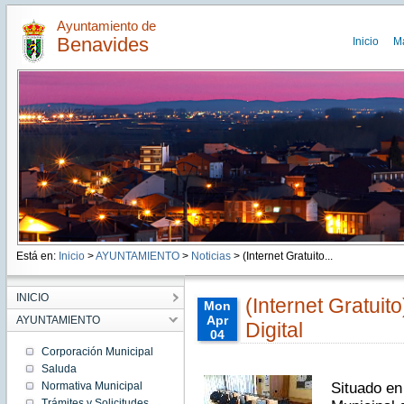
Ayuntamiento de
Benavides
Inicio
M
Está en:
Inicio
>
AYUNTAMIENTO
>
Noticias
> (Internet Gratuito...
INICIO
(Internet Gratuit
Mon
Apr
AYUNTAMIENTO
Digital
04
00:00:00
Corporación Municipal
CEST
Saluda
2016
Normativa Municipal
Situado en 
Mon
Apr 04
Trámites y Solicitudes