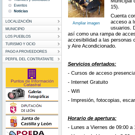
Municipal 
00:00:00
Eventos
15).
CEST
2016
Noticias
Mon Apr
Cuenta con
04
00:00:00
acceso a I
LOCALIZACIÓN
Ampliar imagen
CEST
2016
usuarios. 
MUNICIPIO
así como una rampa de acceso 
LOS PUEBLOS
accesibilidad a las personas 
TURISMO Y OCIO
y Aire Acondicionado.
PAGO A PROVEEDORES
PERFIL DEL CONTRATANTE
Servicios ofertados:
- Cursos de acceso presencia
- Internet Gratuito
- Wifi
- Impresión, fotocopias, esc
Horario de apertura:
- Lunes a Viernes de 09:00 a 