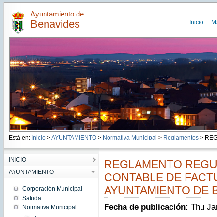
Ayuntamiento de
Benavides
Inicio
M
Está en:
Inicio
>
AYUNTAMIENTO
>
Normativa Municipal
>
Reglamentos
> REG
INICIO
REGLAMENTO REGU
AYUNTAMIENTO
CONTABLE DE FACT
AYUNTAMIENTO DE 
Corporación Municipal
Saluda
Fecha de publicación:
Thu Ja
Normativa Municipal