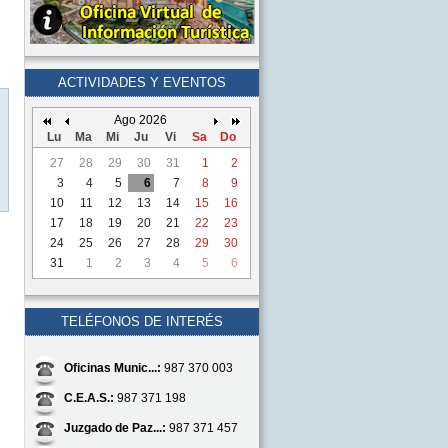
ACTIVIDADES Y EVENTOS
Ago 2026
Lu
Ma
Mi
Ju
Vi
Sa
Do
27
28
29
30
31
1
2
3
4
5
6
7
8
9
10
11
12
13
14
15
16
17
18
19
20
21
22
23
24
25
26
27
28
29
30
31
1
2
3
4
5
6
TELÉFONOS DE INTERÉS
Oficinas Munic...:
987 370 003
C.E.A.S.:
987 371 198
Juzgado de Paz...:
987 371 457