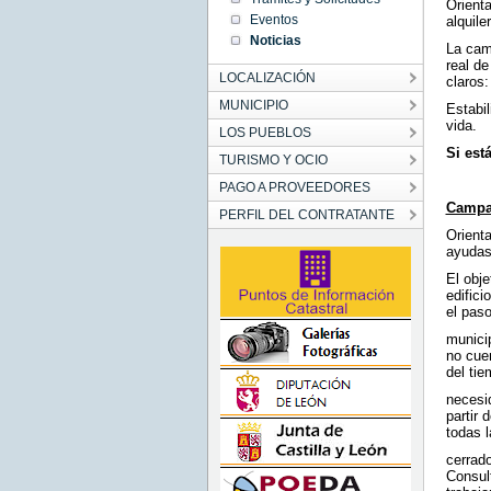
Orient
CEST
Eventos
2026
alquiler
Mon Jul
Noticias
06
La cam
00:00:00
real de
CEST
LOCALIZACIÓN
2026
claros:
MUNICIPIO
Estabi
vida.
LOS PUEBLOS
Si est
TURISMO Y OCIO
PAGO A PROVEEDORES
Campa
PERFIL DEL CONTRATANTE
Orienta
ayudas
El obj
edifici
el pas
munici
no cue
del ti
necesi
partir 
todas l
cerrado
Consult