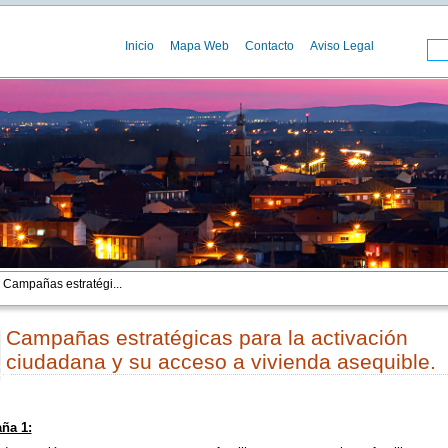
Inicio
Mapa Web
Contacto
Aviso Legal
 Campañas estratégi...
Campañas estratégicas para la activación
ciudadana y su acceso a vivienda asequible.
00
ña 1: