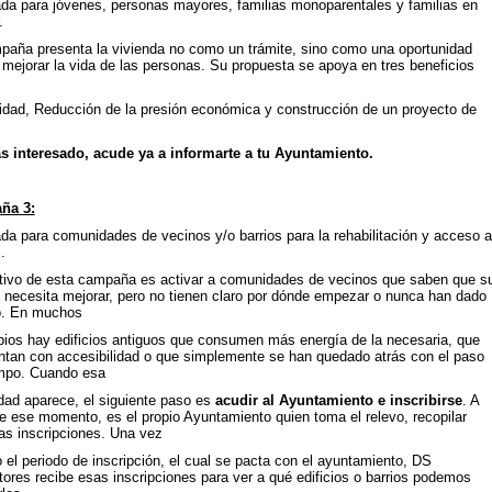
ada para jóvenes, personas mayores, familias monoparentales y familias en
.
paña presenta la vivienda no como un trámite, sino como una oportunidad
 mejorar la vida de las personas. Su propuesta se apoya en tres beneficios
lidad, Reducción de la presión económica y construcción de un proyecto de
ás interesado, acude ya a informarte a tu Ayuntamiento.
ña 3:
da para comunidades de vecinos y/o barrios para la rehabilitación y acceso a
.
etivo de esta campaña es activar a comunidades de vecinos que saben que s
o necesita mejorar, pero no tienen claro por dónde empezar o nunca han dado
o. En muchos
pios hay edificios antiguos que consumen más energía de la necesaria, que
ntan con accesibilidad o que simplemente se han quedado atrás con el paso
empo. Cuando esa
dad aparece, el siguiente paso es
acudir al Ayuntamiento e inscribirse
. A
de ese momento, es el propio Ayuntamiento quien toma el relevo, recopilar
as inscripciones. Una vez
 el periodo de inscripción, el cual se pacta con el ayuntamiento, DS
ores recibe esas inscripciones para ver a qué edificios o barrios podemos