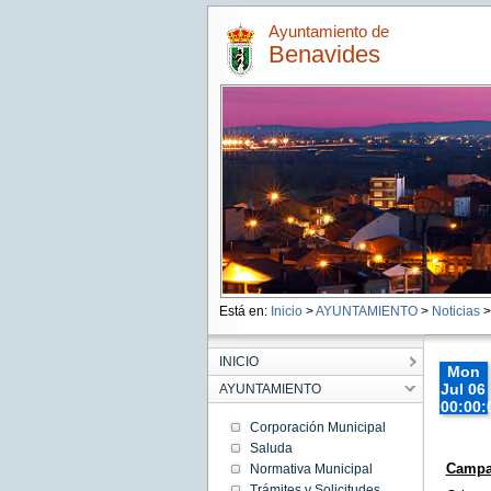
Ayuntamiento de
Benavides
Está en:
Inicio
>
AYUNTAMIENTO
>
Noticias
>
INICIO
Mon
Jul 06
AYUNTAMIENTO
00:00:
CEST
Corporación Municipal
2026
Saluda
Mon Jul
Campa
Normativa Municipal
06
00:00:00
Trámites y Solicitudes