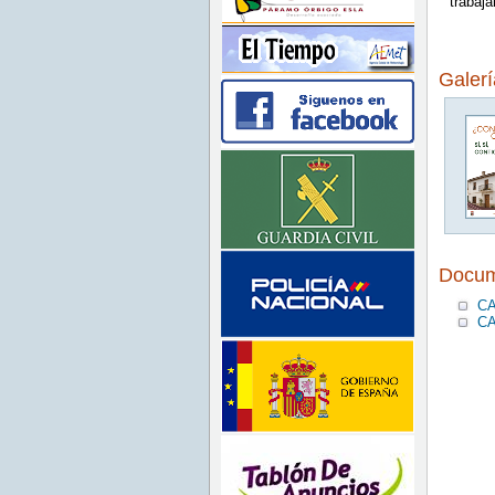
trabaja
Galer
Docum
CA
CA