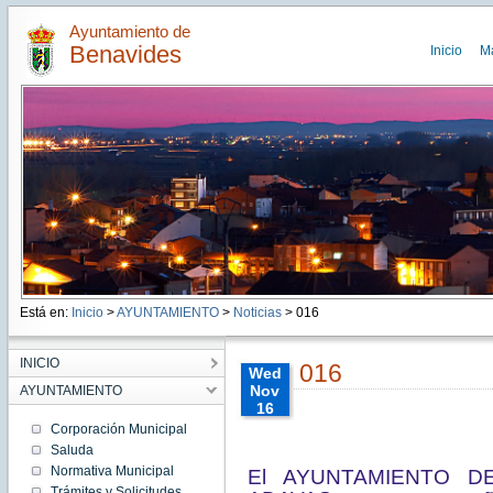
Ayuntamiento de
Benavides
Inicio
M
Está en:
Inicio
>
AYUNTAMIENTO
>
Noticias
> 016
INICIO
016
Wed
Nov
AYUNTAMIENTO
16
00:00:00
Corporación Municipal
CET
Saluda
2022
Normativa Municipal
El AYUNTAMIENTO DE
Wed
Nov 16
Trámites y Solicitudes