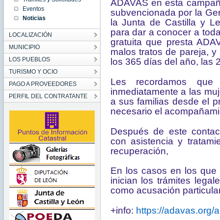
ADAVAS en esta campaña 
00:00:00
Eventos
CET
subvencionada por la Ger
2022
Noticias
la Junta de Castilla y 
Wed Nov
16
para dar a conocer a tod
00:00:00
LOCALIZACIÓN
CET
gratuita que presta ADA
2022
MUNICIPIO
malos tratos de pareja, 
LOS PUEBLOS
los 365 días del año, las 
TURISMO Y OCIO
Les recordamos que
PAGO A PROVEEDORES
inmediatamente a las muj
PERFIL DEL CONTRATANTE
a sus familias desde el p
necesario el acompañamie
Después de este contacto
con asistencia y tratami
recuperación,
En los casos en los que 
inician los trámites lega
como acusación particular
+info:
https://adavas.org/a